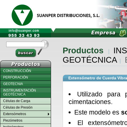
Productos
IN
GEOTÉCNICA
CONSTRUCCIÓN
PERFORACIÓN
Extensómetro de Cuerda Vib
GEOTECNIA
INSTRUMENTACIÓN
Utilizado para 
GEOTÉCNICA
cimentaciones.
Células de Carga
Células de Presión
Este modelo es
s
Extensómetros
Piezómetros
El extensómetr