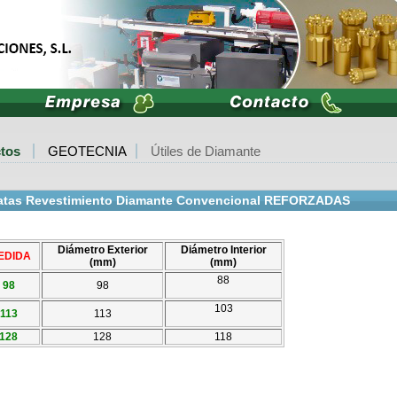
ctos
GEOTECNIA
Útiles de Diamante
atas Revestimiento Diamante Convencional REFORZADAS
Diámetro Exterior
Diámetro Interior
EDIDA
(mm)
(mm)
88
98
98
103
113
113
128
128
118