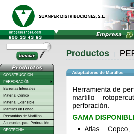
Productos
PE
Adaptadores de Martillos
CONSTRUCCIÓN
PERFORACIÓN
Herramienta de perf
Barrenas Integrales
Material Cónico
martillo rotoper
Material Extensible
perforación.
Martillos en Fondo
GAMA DISPONIBL
Recambios de Martillos
Accesorios para Perforación
Atlas Copco,
GEOTECNIA