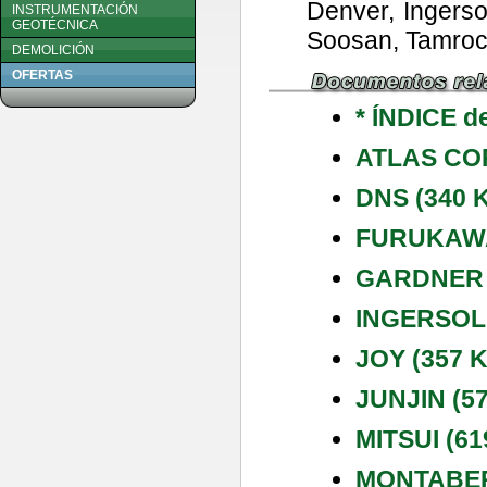
Denver, Ingerso
INSTRUMENTACIÓN
GEOTÉCNICA
Soosan, Tamroc
DEMOLICIÓN
OFERTAS
* ÍNDICE d
ATLAS COP
DNS (340 
FURUKAWA 
GARDNER 
INGERSOLL
JOY (357 K
JUNJIN (57
MITSUI (61
MONTABERT